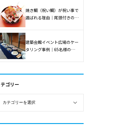
焼き鯛（祝い鯛）が祝い事で
選ばれる理由｜尾頭付きの意
味と用意の仕方
建築会館イベント広場のケー
タリング事例｜65名様の屋
外懇親会
カテゴリー