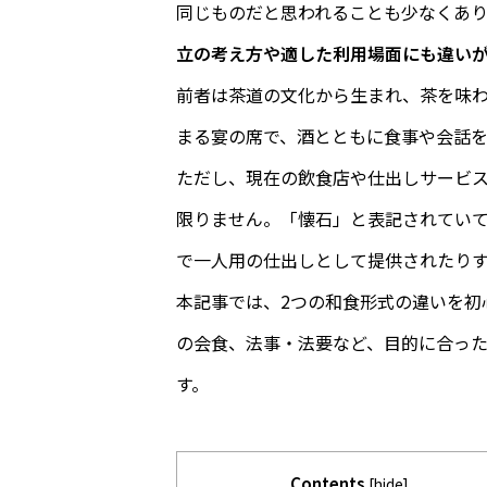
同じものだと思われることも少なくあ
立の考え方や適した利用場面にも違い
前者は茶道の文化から生まれ、茶を味
まる宴の席で、酒とともに食事や会話
ただし、現在の飲食店や仕出しサービ
限りません。「懐石」と表記されてい
で一人用の仕出しとして提供されたり
本記事では、2つの和食形式の違いを初
の会食、法事・法要など、目的に合っ
す。
Contents
[
hide
]