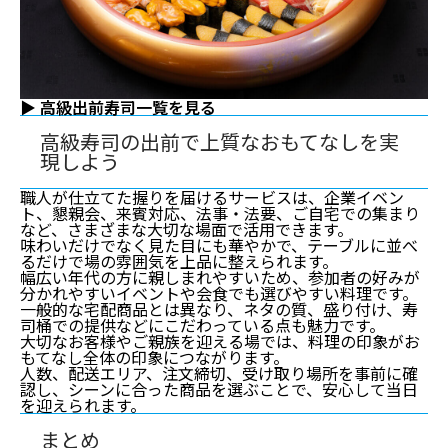
▶ 高級出前寿司一覧を見る
高級寿司の出前で上質なおもてなしを実
現しよう
職人が仕立てた握りを届けるサービスは、企業イベン
ト、懇親会、来賓対応、法事・法要、ご自宅での集まり
など、さまざまな大切な場面で活用できます。
味わいだけでなく見た目にも華やかで、テーブルに並べ
るだけで場の雰囲気を上品に整えられます。
幅広い年代の方に親しまれやすいため、参加者の好みが
分かれやすいイベントや会食でも選びやすい料理です。
一般的な宅配商品とは異なり、ネタの質、盛り付け、寿
司桶での提供などにこだわっている点も魅力です。
大切なお客様やご親族を迎える場では、料理の印象がお
もてなし全体の印象につながります。
人数、配送エリア、注文締切、受け取り場所を事前に確
認し、シーンに合った商品を選ぶことで、安心して当日
を迎えられます。
まとめ