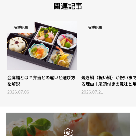
関連記事
解説記事
解説記事
会席膳とは？弁当との違いと選び方
焼き鯛（祝い鯛）が祝い事で
を解説
る理由｜尾頭付きの意味と用
方
2026.07.06
2026.07.21