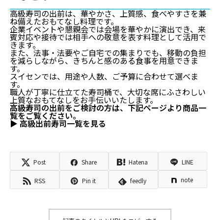
高級寿司の出前は、華やかさ、上質感、食べやすさを兼
ね備えたおもてなし料理です。
企業イベントや懇親会では会場を華やかに演出でき、来
賓対応や接待では相手への敬意を表す料理として活用で
きます。
また、法事・法要やご自宅での集まりでも、移動の負担
を減らしながら、きちんと感のある食事を用意できま
す。
スイセンでは、用途や人数、ご予算に合わせて選べま
す。
職人が丁寧に仕立てた寿司桶で、大切な席にふさわしい
上質なおもてなしをお手伝いいたします。
高級寿司の出前をご検討の方は、下記ページより商品一
覧をご覧ください。
▶ 高級出前寿司一覧を見る
Post
Share
Hatena
LINE
note
RSS
Pin it
feedly