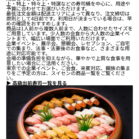
上・特上・特々上・特選などの寿司桶を中心に、用途や
予算に合わせてお選びいただけます。
最低注文金額は配送エリアによって異なり、注文締切は
原則として4日前です。利用日が決まっている場合は、早
めの確認をおすすめします。
商品は1人前から複数人前まで、人数に合わせたサイズを
ご用意しています。少人数の会食から大人数の企業イベ
ントまで、幅広い場面でご利用いただけます。
企業イベント、展示会、懇親会、レセプション、ご自宅
での集まり、法事・法要後のお食事など、さまざまな用
途に対応可能です。
会場の準備負担を抑えながら、華やかで上質な食事を用
意したい場合にご活用ください。
東京での企業イベント、ご会食、来賓対応、親族の集ま
りをご予定の方は、スイセンの商品一覧をご覧くださ
い。
▶ 高級出前寿司一覧を見る