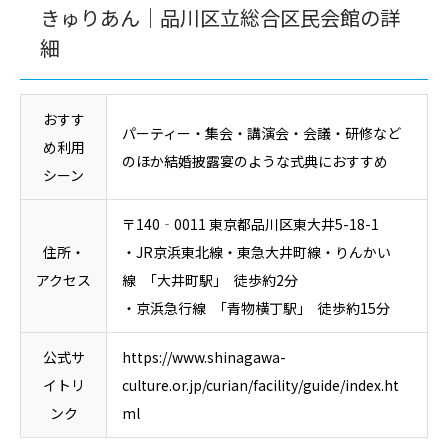
きゅりあん｜品川区立総合区民会館の詳
細
おすす
パーティー・集会・講演会・会議・研修など
め利用
のほか結婚披露宴のような式典におすすめ
シーン
〒140‐0011 東京都品川区東大井5-18-1
住所・
・JR京浜東北線・東急大井町線・りんかい
アクセス
線 ｢大井町駅｣ 徒歩約2分
・京浜急行線 ｢青物横丁駅｣ 徒歩約15分
公式サ
https://www.shinagawa-
イトリ
culture.or.jp/curian/facility/guide/index.ht
ンク
ml