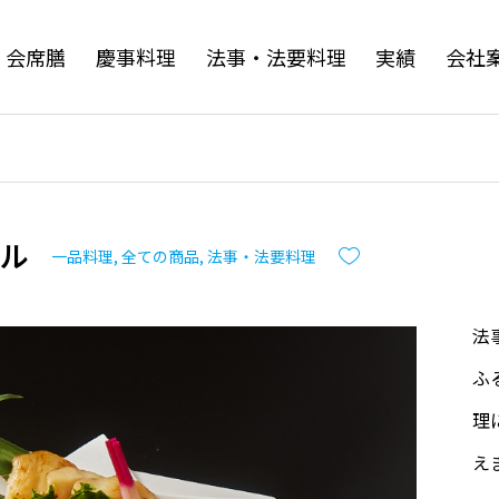
・会席膳
慶事料理
法事・法要料理
実績
会社
ル
一品料理
,
全ての商品
,
法事・法要料理
法
ふ
理
え