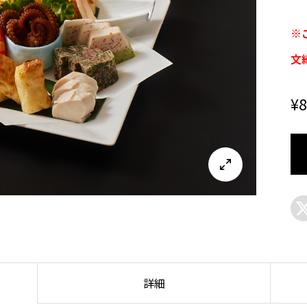
※
文
¥
8

詳細