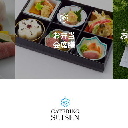
お弁当
お
会席膳