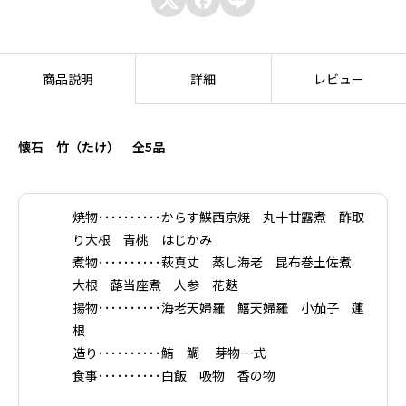



商品説明
詳細
レビュー
懐石 竹（たけ） 全5品
焼物･･････････からす鰈西京焼 丸十甘露煮 酢取
り大根 青桃 はじかみ
煮物･･････････萩真丈 蒸し海老 昆布巻土佐煮
大根 蕗当座煮 人参 花麩
揚物･･････････海老天婦羅 鱚天婦羅 小茄子 蓮
根
造り･･････････鮪 鯛 芽物一式
食事･･････････白飯 吸物 香の物