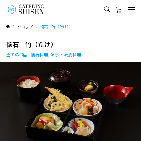
ショップ
懐石 竹（たけ）
懐石 竹（たけ）
全ての商品
,
懐石料理
,
法事・法要料理