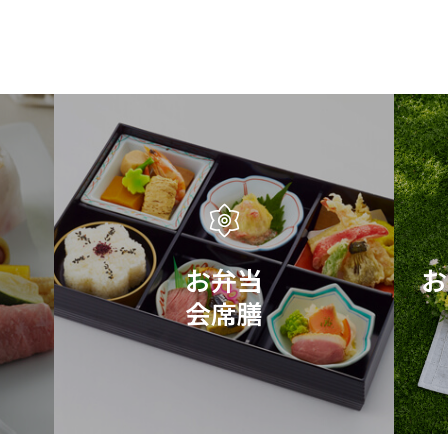
お弁当
お
会席膳