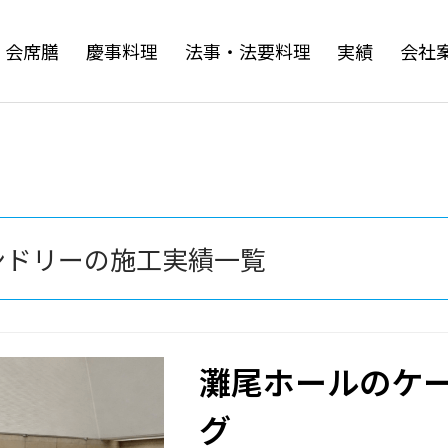
・会席膳
慶事料理
法事・法要料理
実績
会社
ンドリーの施工実績一覧
灘尾ホールのケ
グ