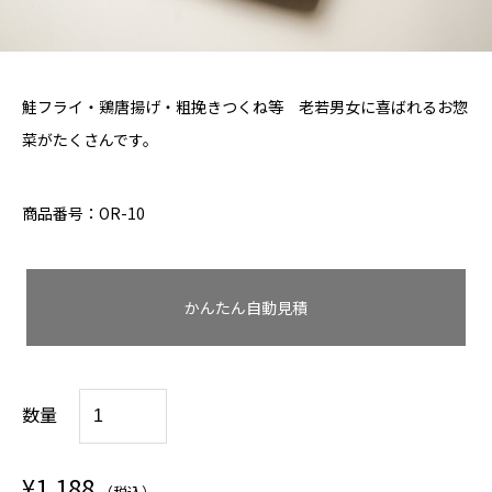
鮭フライ・鶏唐揚げ・粗挽きつくね等 老若男女に喜ばれるお惣
菜がたくさんです。
商品番号：OR-10
かんたん自動見積
す
数量
ば
る
¥
1,188
（税込）