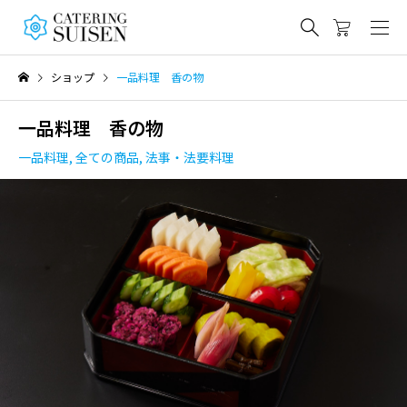
ショップ
一品料理 香の物
一品料理 香の物
一品料理
,
全ての商品
,
法事・法要料理