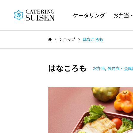
ケータリング
お弁当
ショップ
はなころも
はなころも
お弁当
,
お弁当・会席