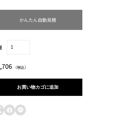
かんたん自動見積
は
量
な
こ
,706
（税込）
ろ
も
お買い物カゴに追加
個


