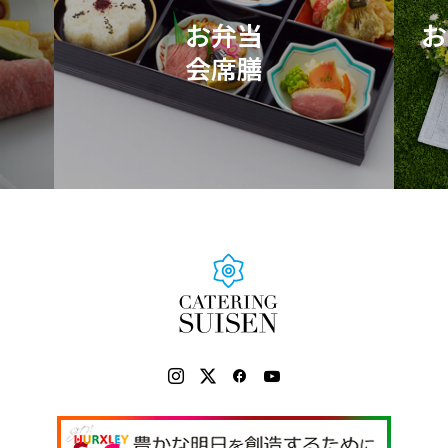
お弁当
お
会席膳