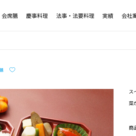
・会席膳
慶事料理
法事・法要料理
実績
会社
膳
ス
菜
商