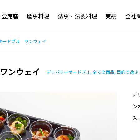
・会席膳
慶事料理
法事・法要料理
実績
会社
ードブル ワンウェイ
 ワンウェイ
デリバリーオードブル
,
全ての商品
,
目的で選ぶ
デ
ン
入