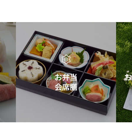
お弁当
お
会席膳