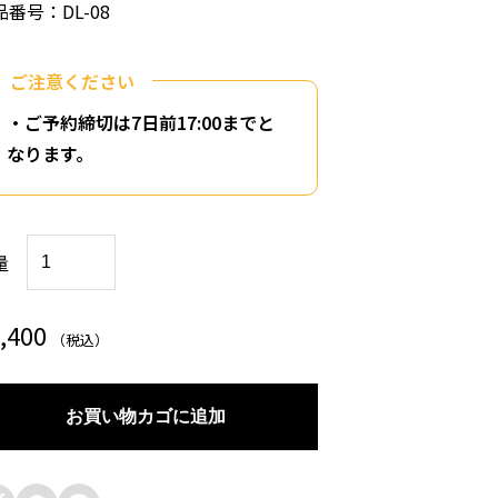
品番号：DL-08
ご注意ください
・ご予約締切は
7日前17:00までと
なります。
ポ
量
ー
シ
,400
（税込）
ョ
ン
お買い物カゴに追加
オ
ー