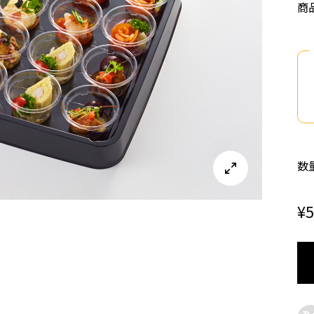
商
数

¥
5