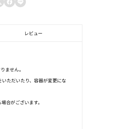
ド



ブ
ル
レビュー
ワ
ン
ウ
ェ
おりません。
イ
をいただいたり、容器が変更にな
個
る場合がございます。