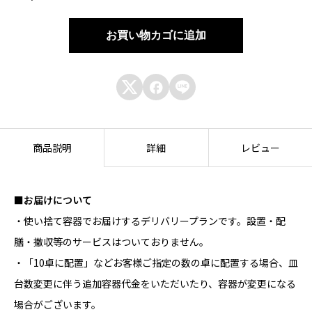
盛
り
お買い物カゴに追加
合
わ



せ
ワ
商品説明
詳細
レビュー
ン
ウ
■お届けについて
ェ
・使い捨て容器でお届けするデリバリープランです。設置・配
イ
膳・撤収等のサービスはついておりません。
個
・「10卓に配置」などお客様ご指定の数の卓に配置する場合、皿
台数変更に伴う追加容器代金をいただいたり、容器が変更になる
場合がございます。