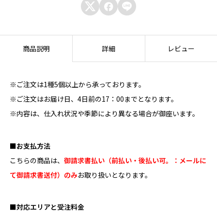



6
】
唐
商品説明
詳細
レビュー
揚
げ
※ご注文は1種5個以上から承っております。
弁
※ご注文はお届け日、4日前の17：00までとなります。
当
※内容は、仕入れ状況や季節により異なる場合が御座います。
（
W
■お支払方法
E
こちらの商品は、
御請求書払い（前払い・後払い可。：メールに
B
て御請求書送付）のみ
お取り扱いとなります。
限
定
■対応エリアと受注料金
商