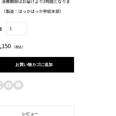
。消費期限はお届けより3時間となりま
。（製造：ほっかほっか亭総本部）
【
量
H
H
,150
（税込）
T
-
お買い物カゴに追加
0
0
4



】
フ
ラ
レビュー