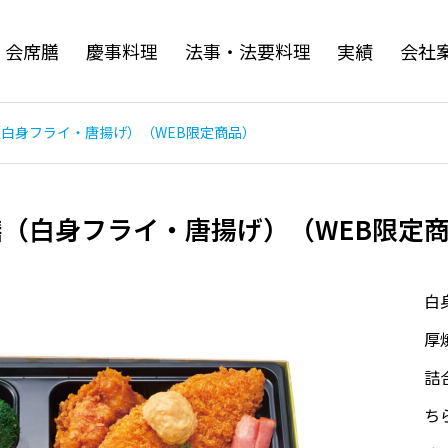
・会席膳
慶事料理
法事・法要料理
実績
会社
膳（白身フライ・唐揚げ）（WEB限定商品）
御膳（白身フライ・唐揚げ）（WEB限定
白
厚
詰
ち