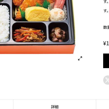
す
す
数
¥
1

詳細