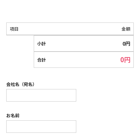
項目
金額
0
円
小計
0
円
合計
会社名（宛名）
お名前